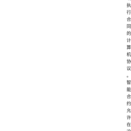
执
行
合
同
的
计
算
机
协
议
。
智
能
合
约
允
许
在