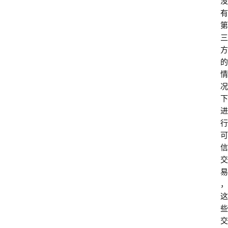
没
有
第
三
方
的
情
况
下
进
行
可
信
交
易
，
这
些
交
首