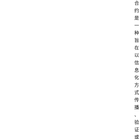
合
约
是
一
种
旨
在
以
信
息
化
方
式
传
播
、
验
证
或