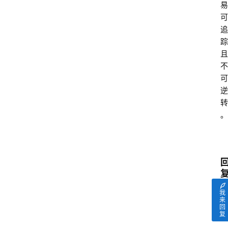
易
页
可
追
快
踪
讯
且
不
行
可
情
逆
转
。
专
题
登录
注册
专
栏
我
问
来
回
答
复