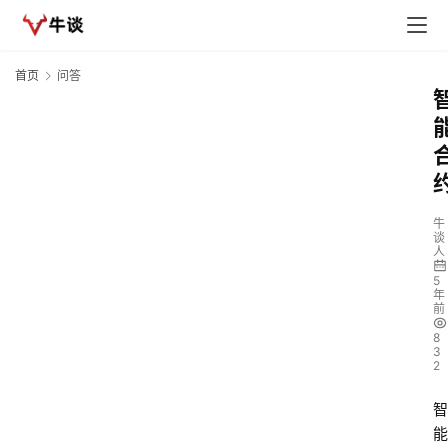
首页
问答
牛
谈
人
5
年
前
8
3
2
智
能