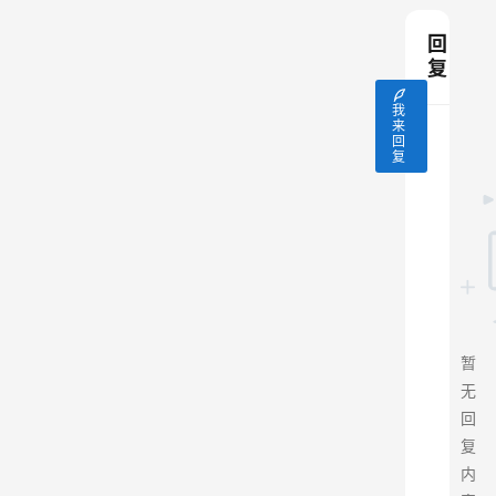
回
复
我
来
回
复
暂
无
回
复
内