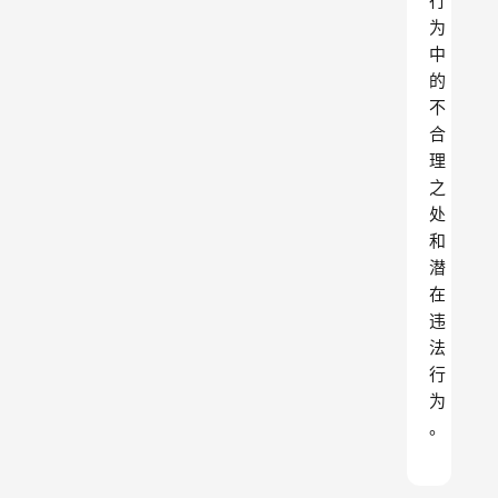
行
为
中
的
不
合
理
之
处
和
潜
在
违
法
行
为
。