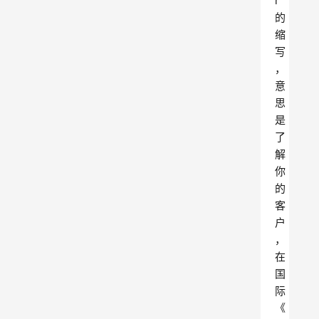
r
的
缩
写
，
意
思
是
了
解
你
的
客
户
，
在
国
际
《