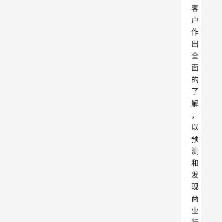
客
户
作
出
全
面
的
了
解
，
以
预
测
和
发
现
商
业