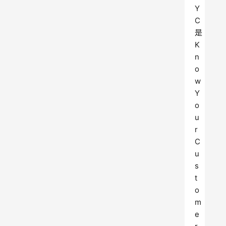
Y
C
是
K
n
o
w 
Y
o
u
r 
C
u
s
t
o
m
e