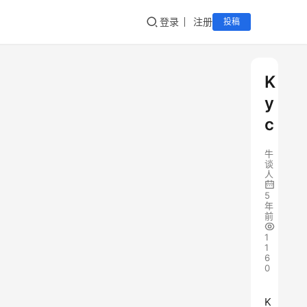
登录
注册
投稿
K
y
c
牛
谈
人
5
年
前
1
1
6
0
K