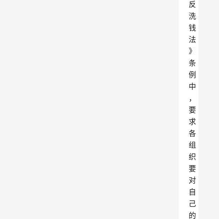
反
洗
钱
法
》
条
例
中
，
要
求
各
组
织
要
对
自
己
的