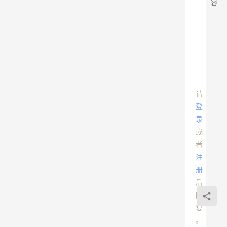
容
请
登
录
或
者
注
册
后
回
复
。