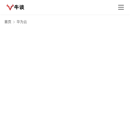
首页
华为云
首
页
1
20
02
快
头
讯
行
情
专
3