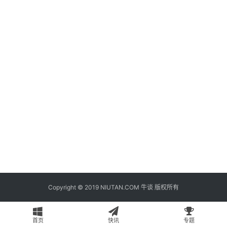
题
登录
注册
专
栏
问
答
导
航
Copyright © 2019 NIUTAN.COM 牛谈 版权所有
首页
快讯
专题