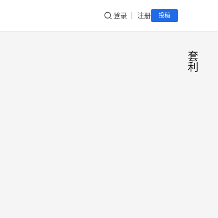
登录
注册
投稿
套
利
火币
网HT
搬砖
朋友在
套
电报中
利？
发现一
其实
个名为
币公
2019-
是骗
“火币
子
07-
局！
Global
14
官方中
•