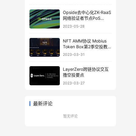
Opside去中心化ZK-RaaS
网络验证者节点PoS
Validators搭建喂饭教程
2023-05-28
NFT AMM协议 Mobius
Token Box第2季空投教
程
2023-03-31
LayerZero跨链协议交互
撸空投要点
2023-03-27
最新评论
暂无评论