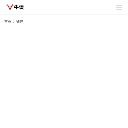
首页
钱包
H
C
20
12
资
首
页
H
S
20
快
12
讯
资
i
行
D