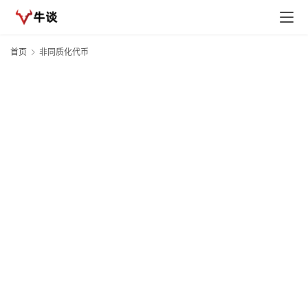
首页
非同质化代币
首
页
D
投
快
讯
20
头
行
情
D
专