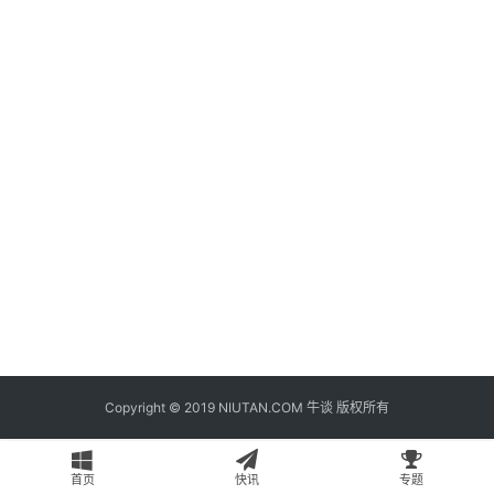
题
登录
注册
专
栏
问
答
导
航
Copyright © 2019 NIUTAN.COM 牛谈 版权所有
首页
快讯
专题