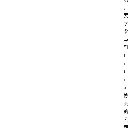
L
i
b
r
a