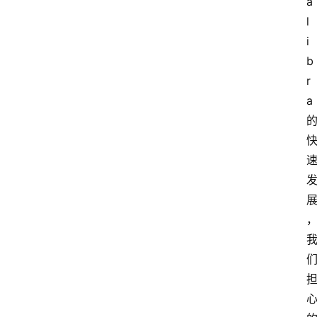
a
l
i
b
r
a