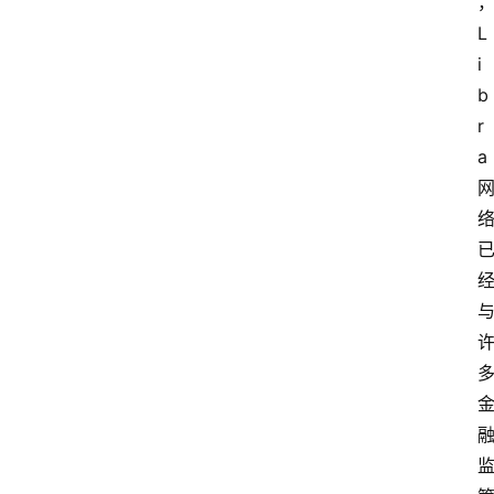
L
i
b
r
a