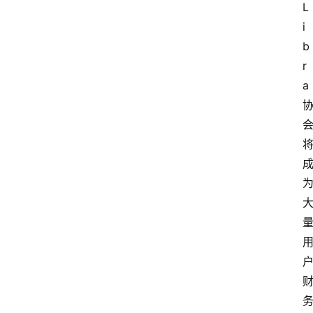
L
i
b
r
a