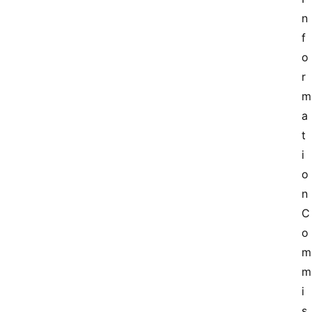
n
f
o
r
m
a
t
i
o
n 
C
o
m
m
i
s