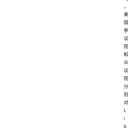
L
i
b