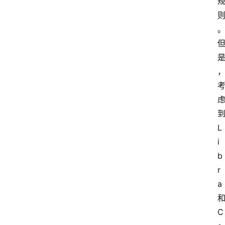
L
i
b
r
a
C