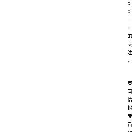
b
o
o
首
k
页
快
讯
”
行
情
专
题
登录
注册
专
栏