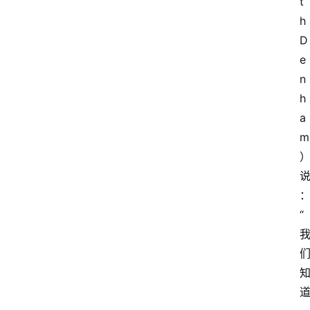
t
h 
D
e
n
h
a
m
“