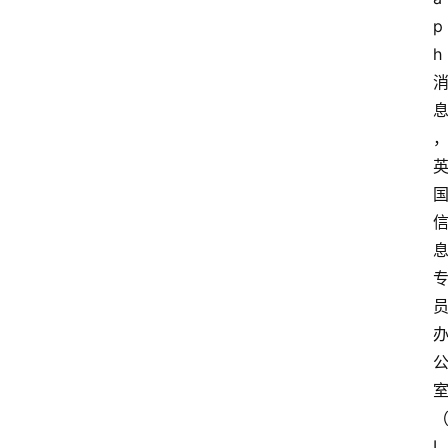
p
h
I