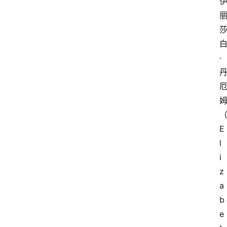
问
答
导
·
航
E
l
i
z
a
b
e