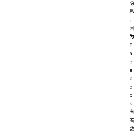
F
a
c
e
b
o
o
k