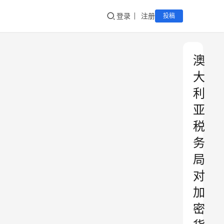
登录
注册
投稿
澳
大
利
亚
税
务
局
对
加
密