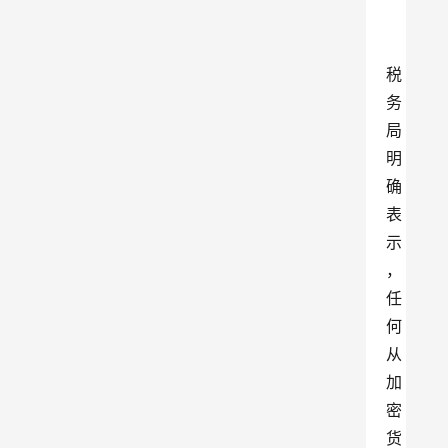
税
务
局
明
确
表
示
，
任
何
从
加
密
货