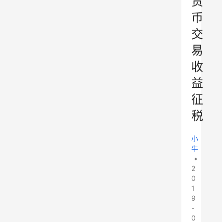
货
币
交
易
收
益
征
税
小
牛
•
2
0
1
9
-
0