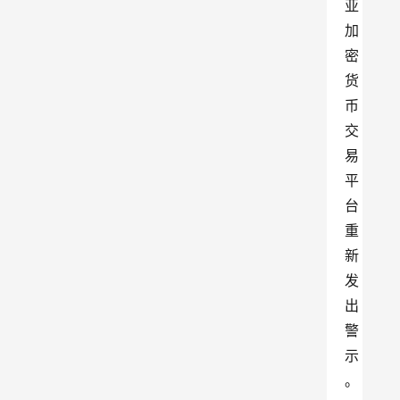
亚
加
密
货
币
交
易
平
台
重
新
发
出
警
示
。