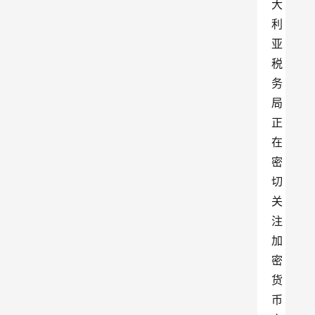
大
利
亚
税
务
局
正
在
密
切
关
注
加
密
货
币