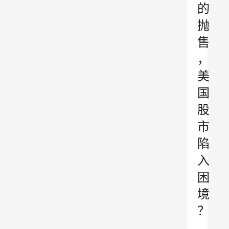
的
抛
售
，
美
国
股
市
陷
入
困
境
？