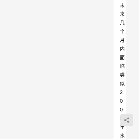
未
来
几
个
月
内
面
临
类
似
2
0
0
8
年
水