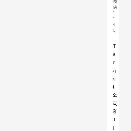
阅
读
1
1
4
0
T
a
r
g
e
t
公
司
和
T
i