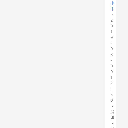
小
牛
•
2
0
1
9
-
0
8
-
0
9
1
7
:
5
0
•
资
讯
•