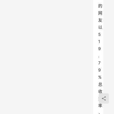
的
网
友
以
5
1
9
.
7
9
%
总
收
益
率
，