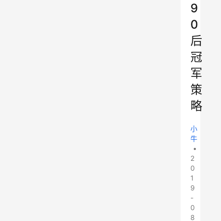
9
0
后
冠
军
策
略
小
牛
•
2
0
1
9
-
0
8