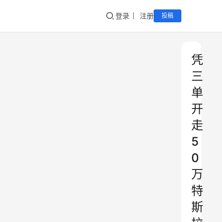
登录
注册
投稿
凭
三
单
开
走
5
0
万
特
斯