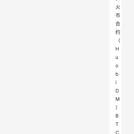
火
币
合
约
（
H
u
o
b
i 
D
M
）
B
T
C