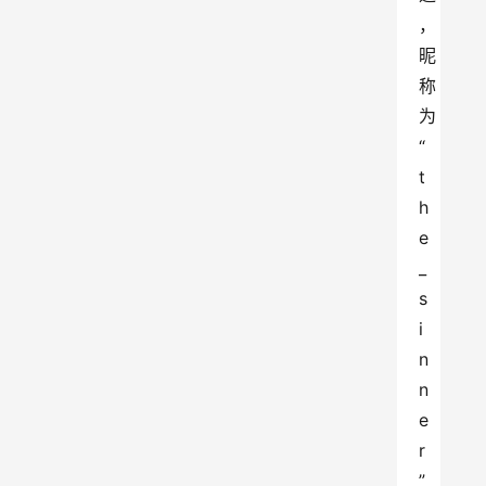
，
昵
称
为
“
t
h
e
_
s
i
n
n
e
r
”