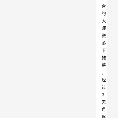
合
约
大
师
赛
落
下
帷
幕
。
经
过
3
天
角
逐