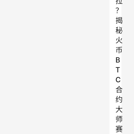
拉
？
揭
秘
火
币
B
T
C
合
约
大
师
赛