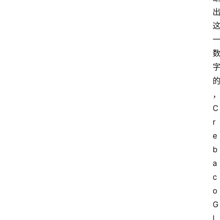
C
r
e
b
a
c
o 
G
l