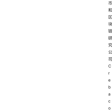
C
r
e
b
a
c
o 