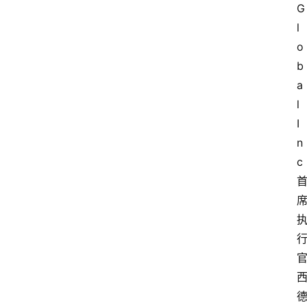
G
l
o
b
a
l 
I
n
c