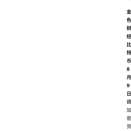
经
8
9