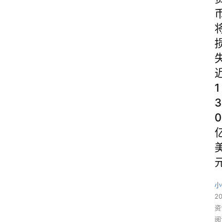
1
3
0
小
20
资
阅