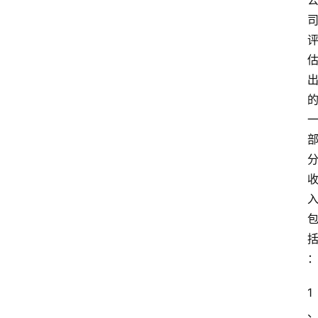
首
页
快
讯
行
情
专
题
登录
注册
专
1
栏