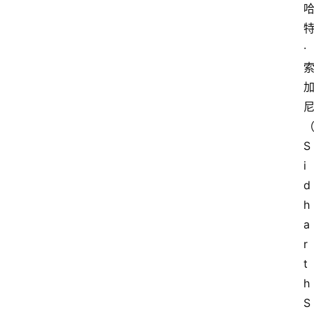
·
S
i
d
h
a
r
t
h 
S