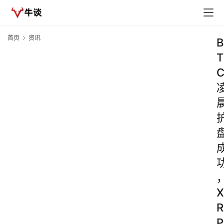
首页
资讯
B
T
X
R
P