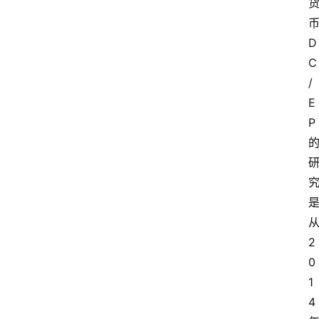
D
C
/
E
P
2
0
1
4