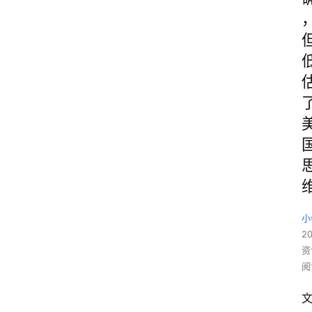
小
20
资
阅