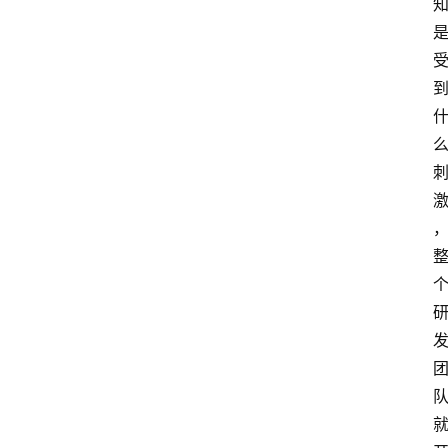
首
页
快
讯
行
情
专
题
登录
注册
专
栏
问