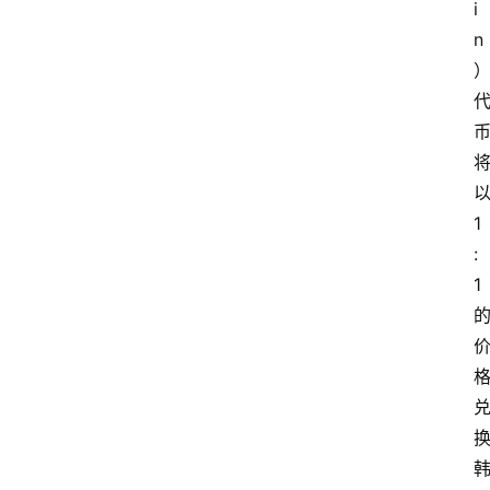
i
n
1
:
1