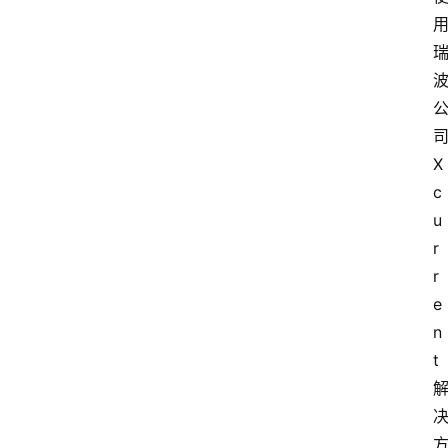
X
c
u
r
r
e
n
t