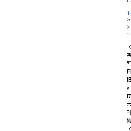
小
20
资
阅