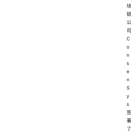
C
o
n
s
e
n
S
y
s