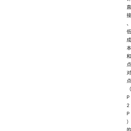
P
2
P