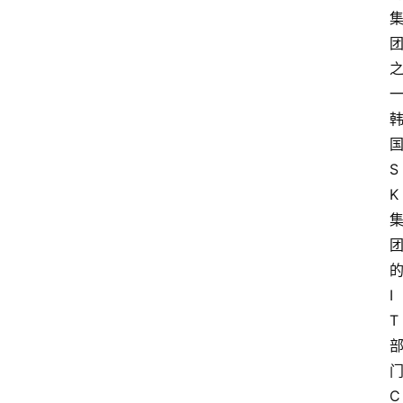
S
K
I
T
C