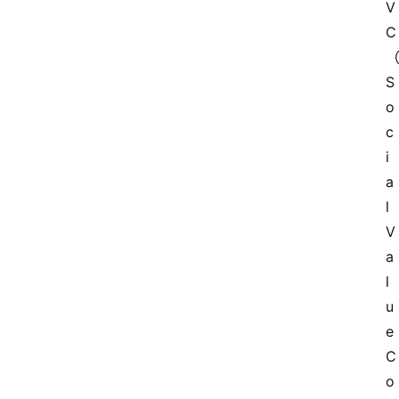
V
C
S
o
c
i
a
l 
V
a
l
u
e 
C
o