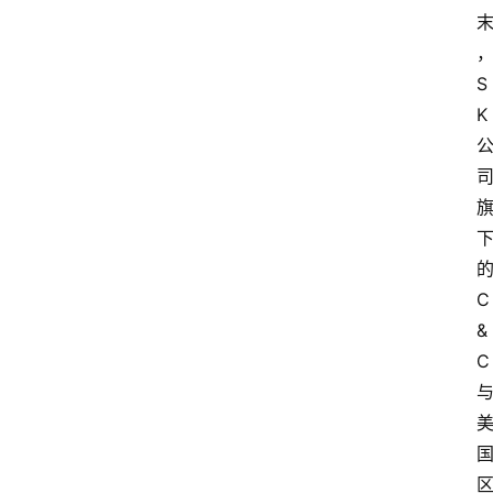
，
S
K
C
&
C