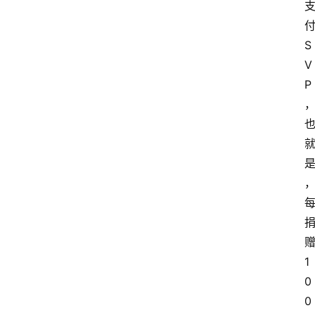
S
V
P
1
0
0