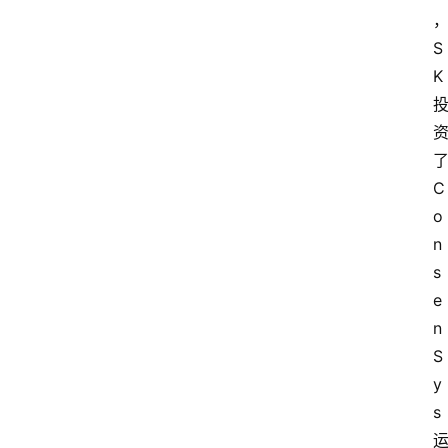
S
K
C
o
n
s
e
n
S
y
s