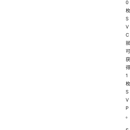
0
S
V
C
1 
S
V
P