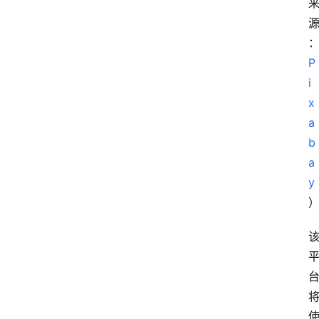
P
i
x
a
b
a
y