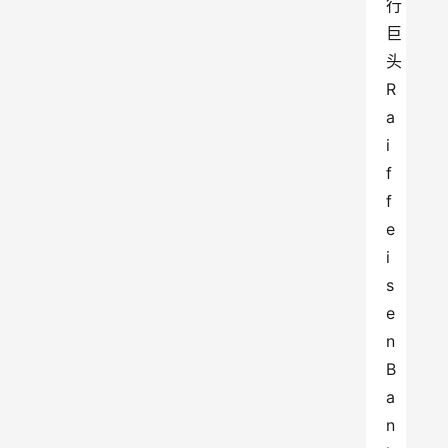
行
巨
头
R
a
i
f
f
e
i
s
e
n 
B
a
n