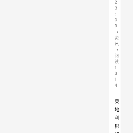
2
3
:
0
9
•
资
讯
•
阅
读
1
3
1
4
奥
地
利
银