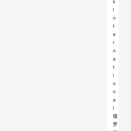
k 
I
n
t
e
r
n
a
t
i
o
n
a
l
俄
罗