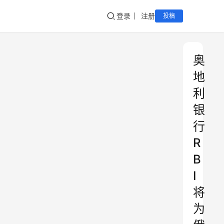
登录
注册
投稿
奥
地
利
银
行
R
B
I
将
为