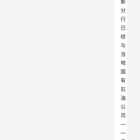
斯
分
行
已
经
与
当
地
国
有
石
油
公
司
—
—