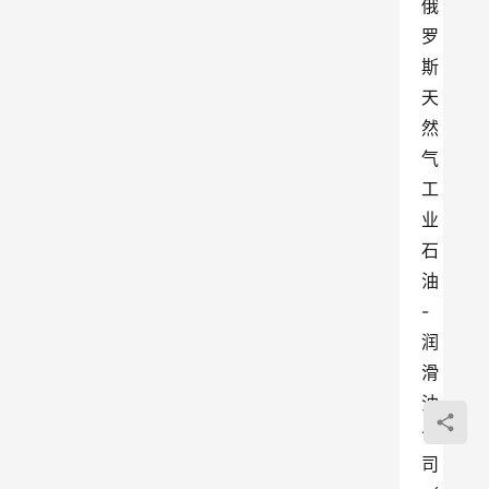
俄
罗
斯
天
然
气
工
业
石
油
-
润
滑
油
公
司