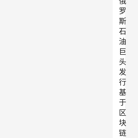
俄
罗
斯
石
油
巨
头
发
行
基
于
区
块
链