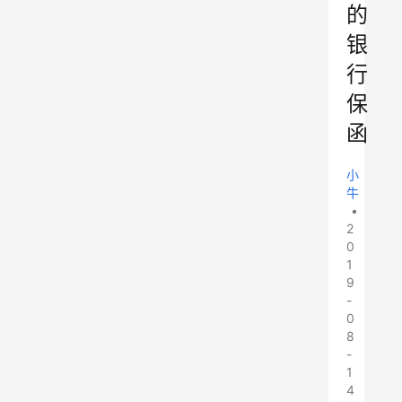
的
银
行
保
函
小
牛
•
2
0
1
9
-
0
8
-
1
4