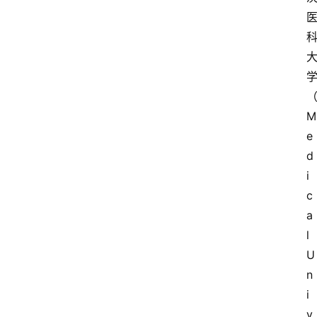
M
e
d
i
c
a
l 
U
n
i
v