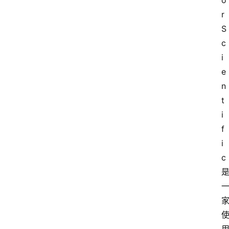
o
r 
S
c
i
e
n
t
i
f
i
c