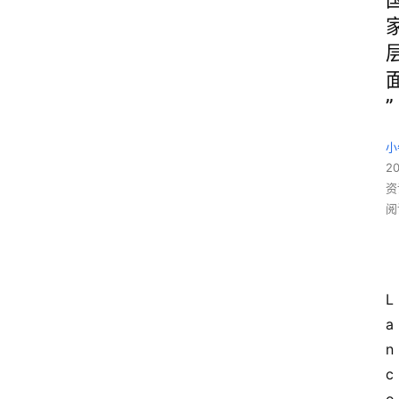
”
小
20
资
阅
L
a
n
c