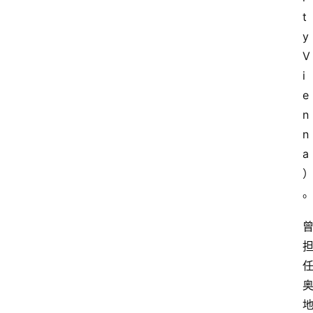
t
y 
V
i
e
n
n
a