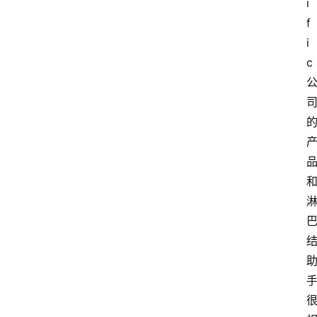
问
i
答
f
i
导
c
航