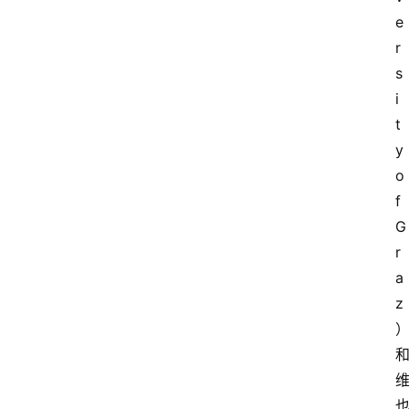
e
r
s
i
t
y 
o
f 
G
r
a
z