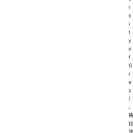
r
s
i
t
y 
o
f 
G
r
a
z