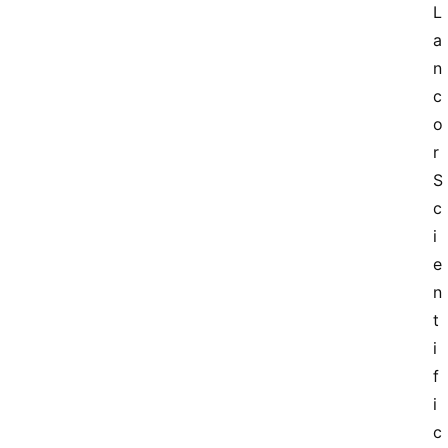
L
a
n
c
o
r 
S
c
i
e
n
t
i
f
i
c