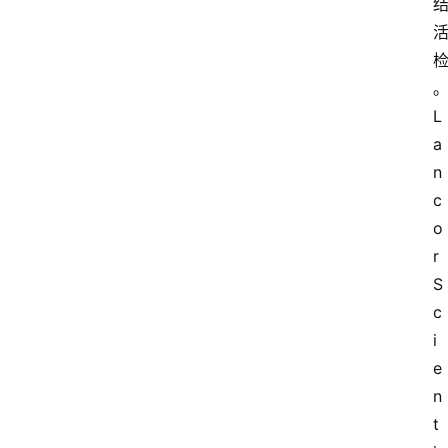
首
页
L
快
a
讯
n
c
行
o
情
r 
S
专
c
题
i
登录
注册
e
专
栏
n
t