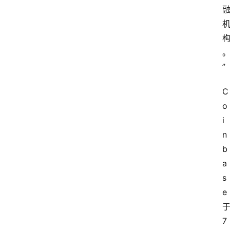
”
C
o
i
n
b
a
s
e
7