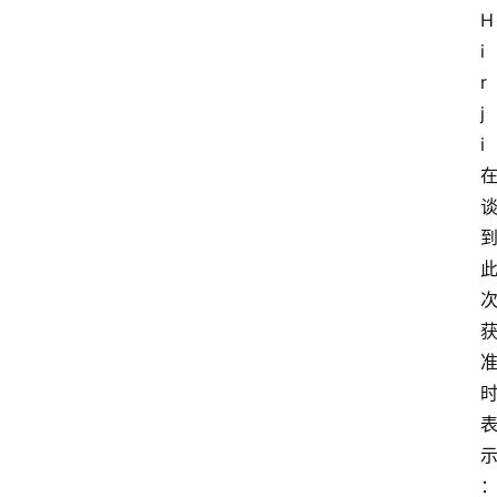
H
i
r
j
i