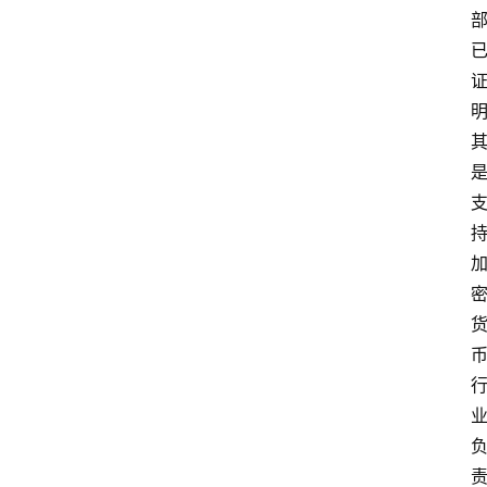
首
页
快
讯
行
情
专
题
登录
注册
专
栏