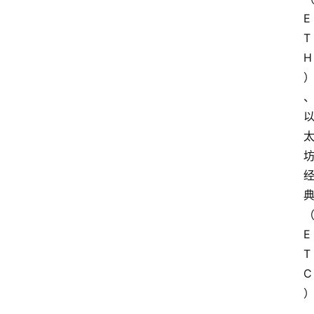
E
T
H
E
T
C