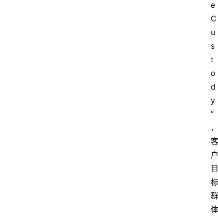
e 
C
u
s
t
o
d
y
”