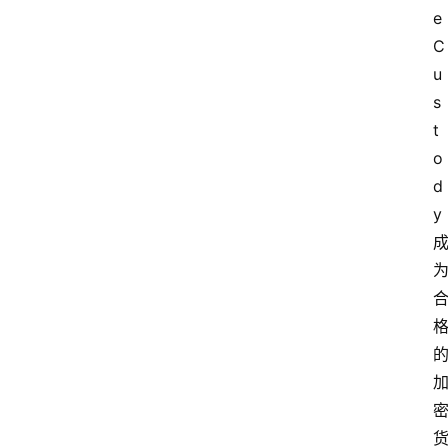
e 
C
u
s
t
o
d
y