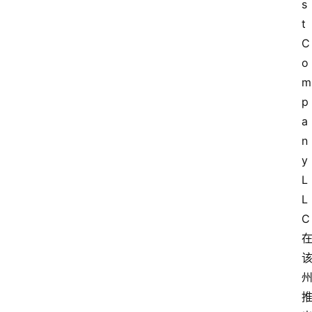
s
t 
C
o
m
p
a
n
y 
L
L
C