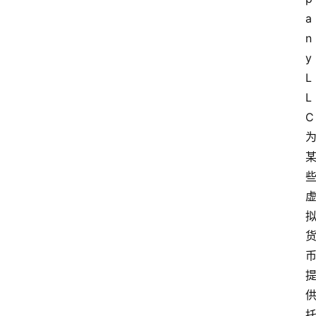
a
n
y 
L
L
C