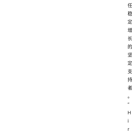
问
答
导
航
”
H
i
r