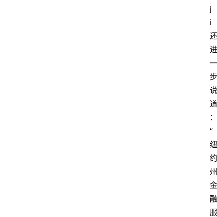
j
i
“