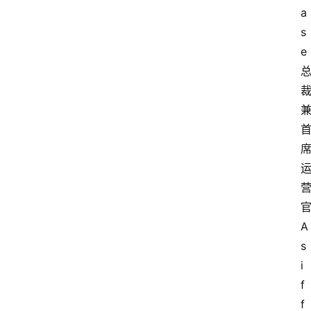
a
s
e
A
s
i
f
f 