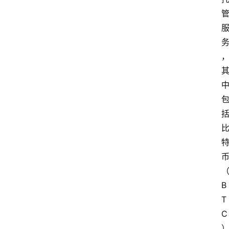
B
T
C