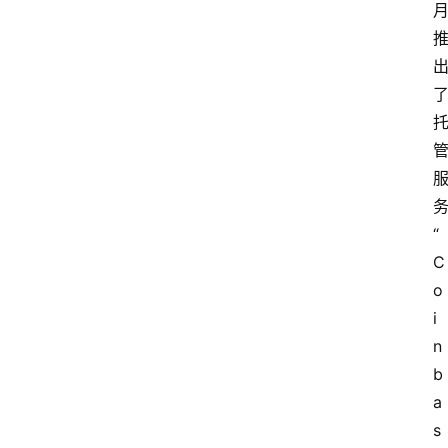
“
C
o
i
n
b
a
s