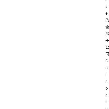
s
e
C
o
i
n
b
a
s
e 