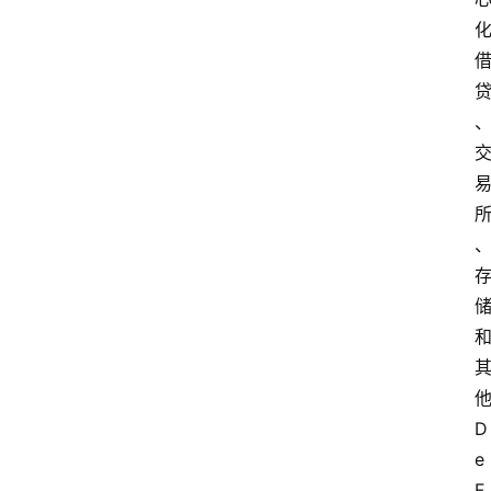
他
D
e
F