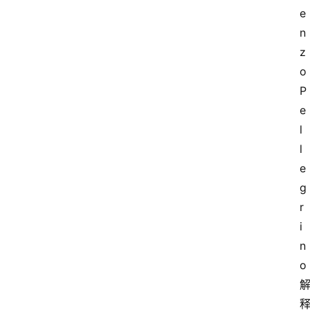
e
n
z
o 
P
e
l
l
e
g
r
i
n
o 