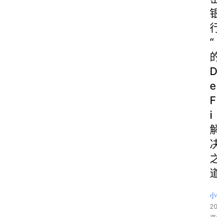
“
e
F
i
小
20