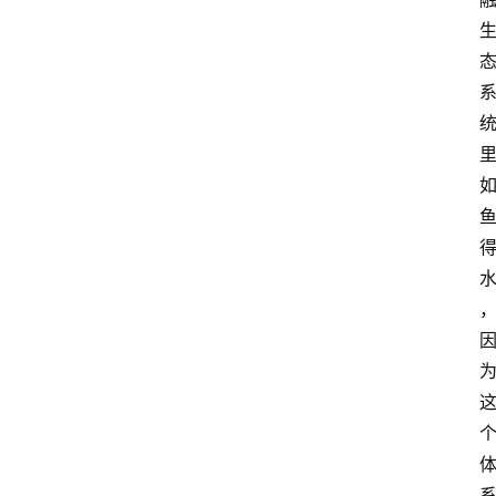
问
答
导
航