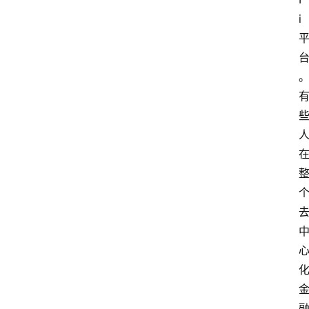
i 
首
页
快
讯
行
情
专
题
登录
注册
专
栏