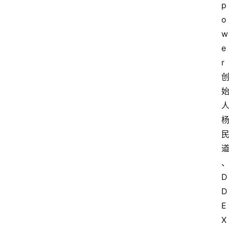
p
o
w
e
r 
D
D
E
X 