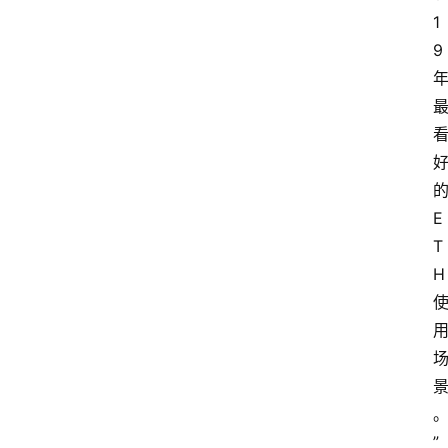
1
9
的
E
T
H 
”