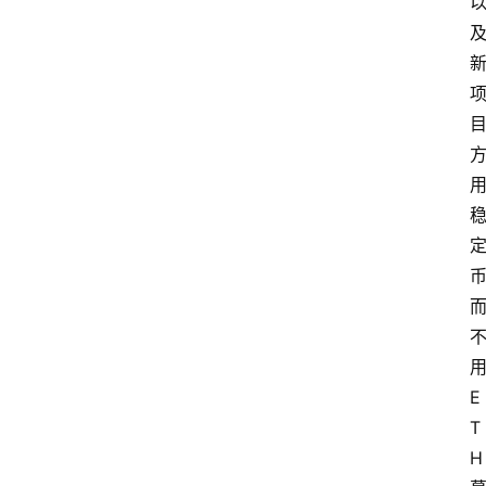
E
T
H