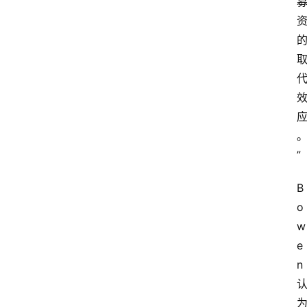
首
页
快
讯
”
行
情
B
o
专
w
题
e
登录
注册
n 
专
栏