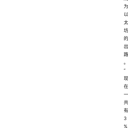
“
3
% 