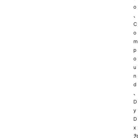
o
C
o
m
p
o
u
n
d
D
y
D
x 