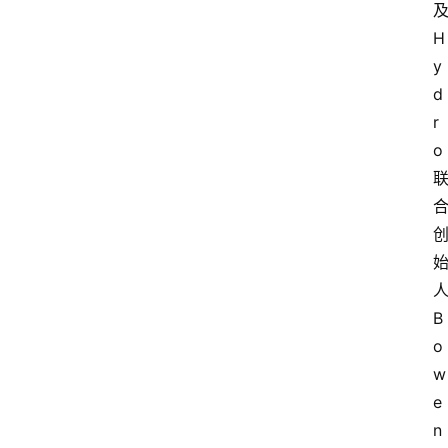
及
H
y
d
r
o 
人
B
o
w
e
n 