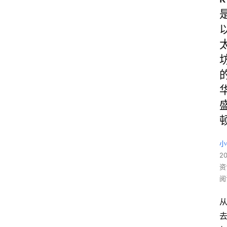
小
20
资
阅