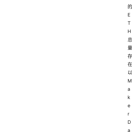
的
E
T
H 
M
a
k
e
r
D
a