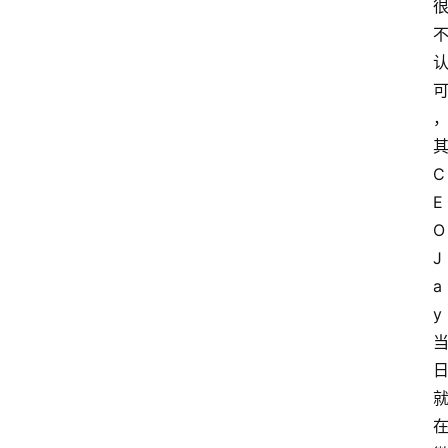
C
E
O 
J
a
y