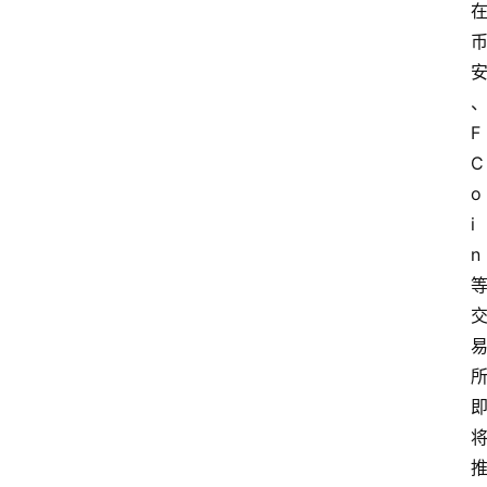
F
C
o
i
n