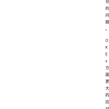
O
K
E
x