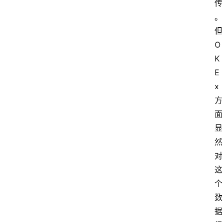
O
K
E
x