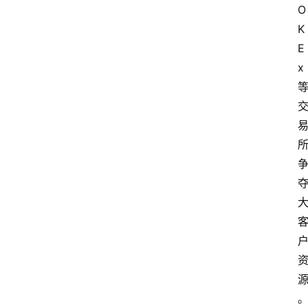
O
K
E
x