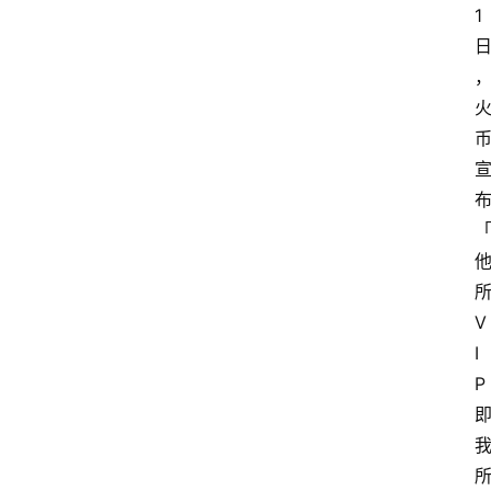
1
V
I
P