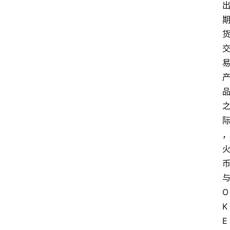
O
K
E