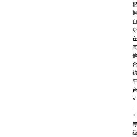
栏
问
答
导
航
V
I
P