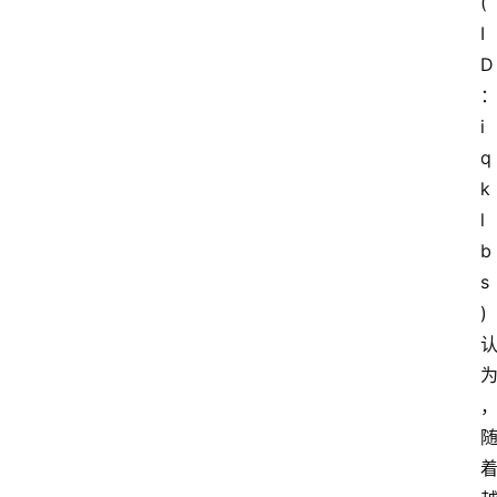
(
I
D
i
q
k
l
b
s
)