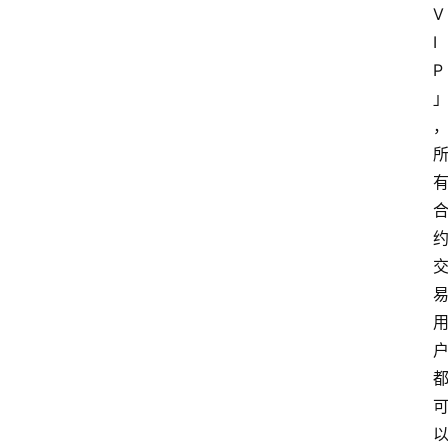
V
I
P
首
页
快
讯
行
情
专
题
登录
注册
专