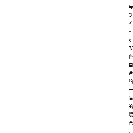
O
K
E
x