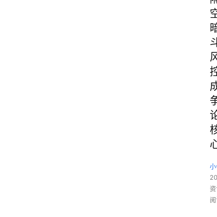
小
20
资
阅