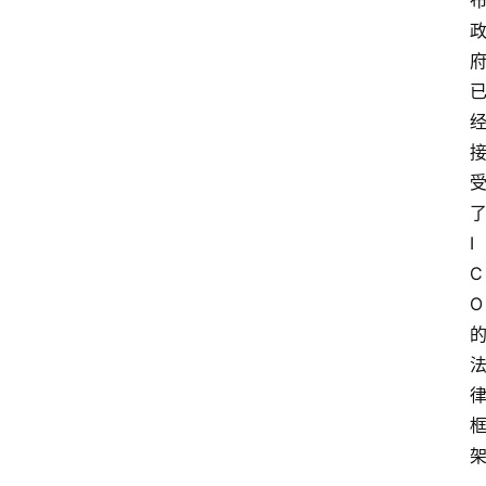
I
C
O