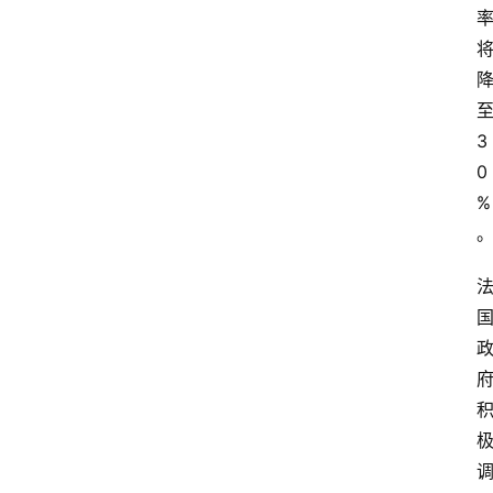
3
0
%