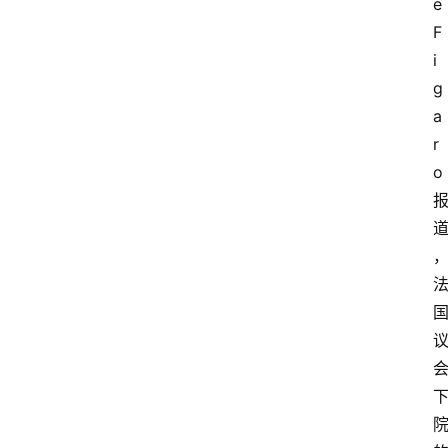
e 
F
i
g
a
r
o