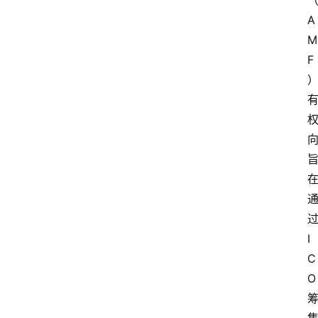
A
M
F
I
C
O