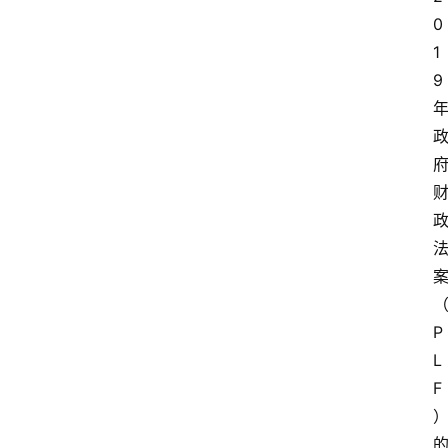
0
1
9
P
L
F