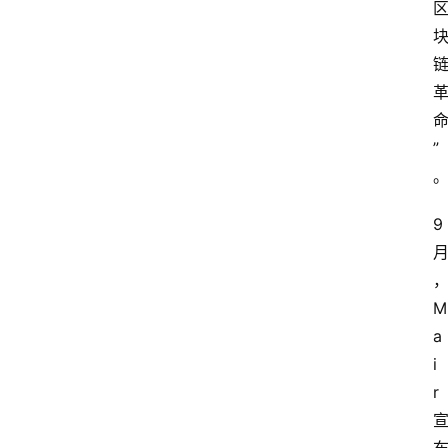
”
9
M
a
i
r