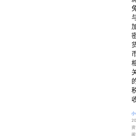
小
20
资
阅