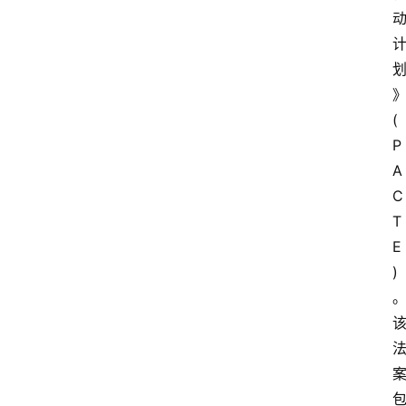
(
P
A
C
T
E
)