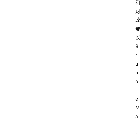
首
页
快
讯
B
r
行
u
情
n
o 
专
l
题
e 
登录
注册
M
专
a
栏
i
r
问