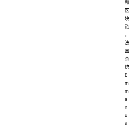
E
m
m
a
n
u
e