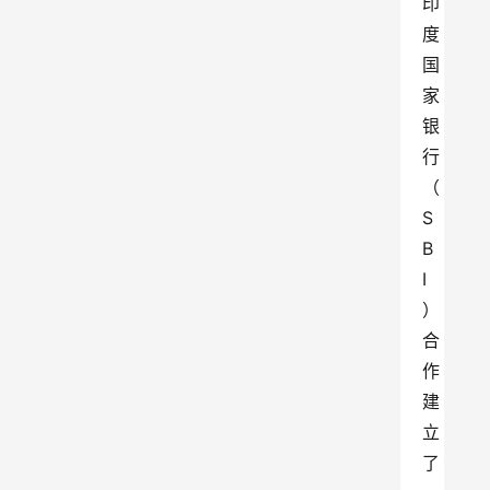
印
度
国
家
银
行
（
S
B
I
）
合
作
建
立
了