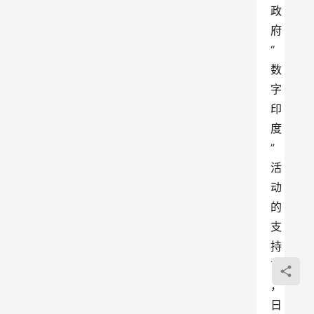
政
府
“
数
字
印
度
”
活
动
的
支
持
下
，
日