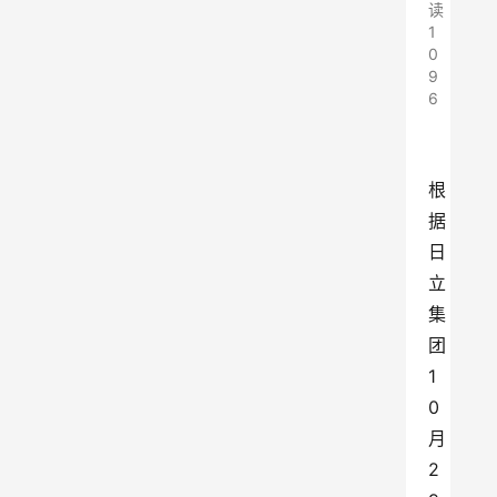
读
1
0
9
6
根
据
日
立
集
团
1
0
月
2