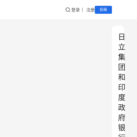
登录
注册
投稿
日
立
集
团
和
印
度
政
府
银