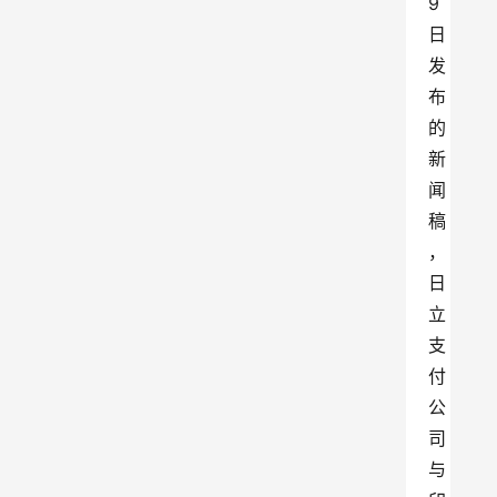
9
日
发
布
的
新
闻
稿
，
日
立
支
付
公
司
与