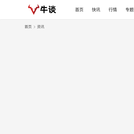
首页
快讯
行情
专题
首页
资讯