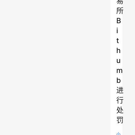
易
所
B
i
t
h
u
m
b
进
行
处
罚
小