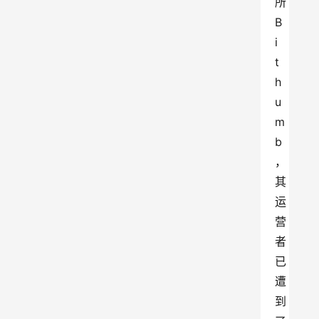
所
B
i
t
h
u
m
b
，
其
运
营
者
已
遭
到