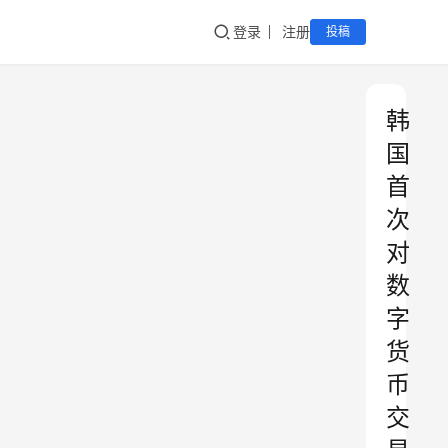
登录
注册
投稿
韩
国
首
次
对
数
字
货
币
交