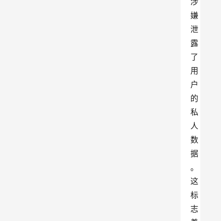
涉
嫌
泄
露
了
用
户
的
私
人
数
据
。
这
标
志