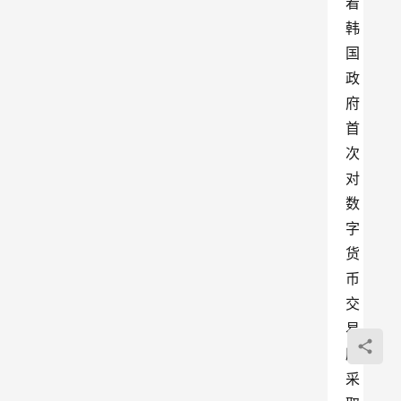
着
韩
国
政
府
首
次
对
数
字
货
币
交
易
所
采