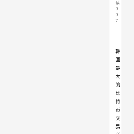
读
9
9
7
韩
国
最
大
的
比
特
币
交
易