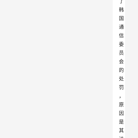
了
韩
国
通
信
委
员
会
的
处
罚
，
原
因
是
其