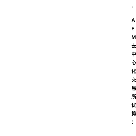
A
E
M