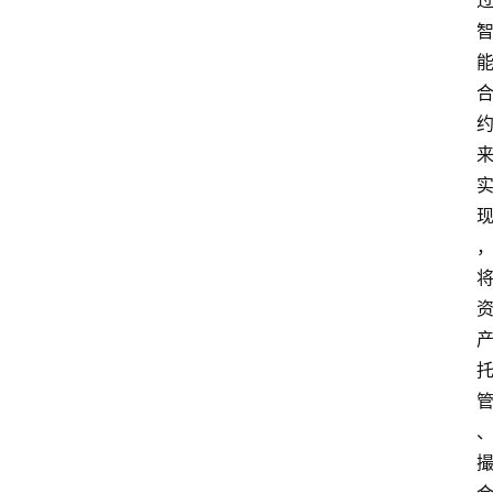
首
页
快
讯
行
情
专
题
登录
注册
专
栏