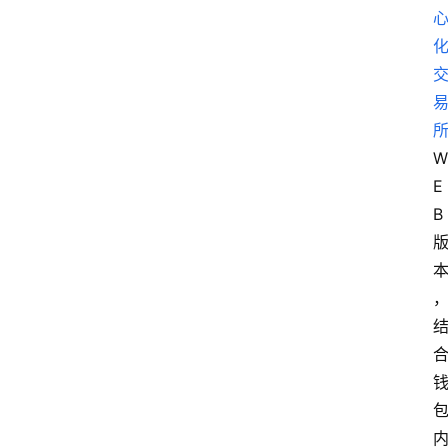
W
E
B