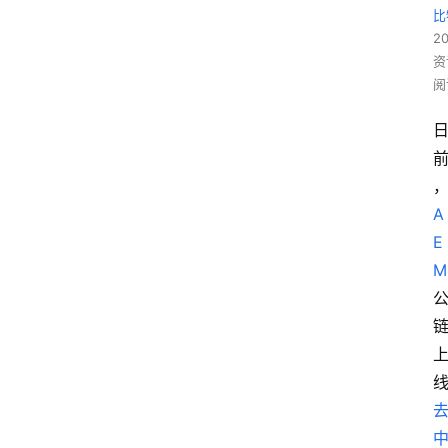
比
20
资
阅
A
E
M