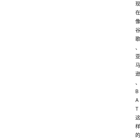
B
A
T