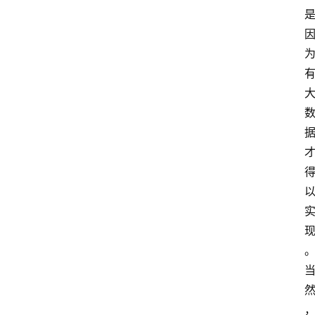
首
页
快
讯
行
情
专
题
登录
注册
专
栏