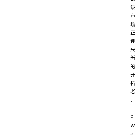
I
P
W
e