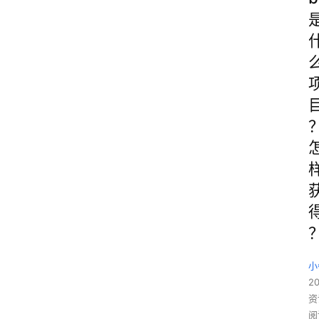
小
20
资
阅