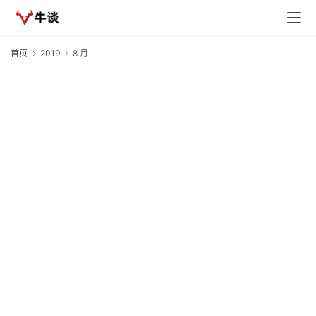
首页
2019
8 月
2
Y
议
参
众
资
本
20
募
1
节