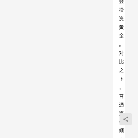
会
投
资
黄
金
。
对
比
之
下
，
普
通
资
金
倾