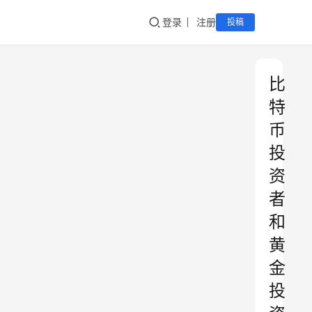
登录
注册
投稿
比
特
币
投
资
者
和
黄
金
投