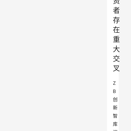
资
者
存
在
重
大
交
叉
Z
B 
创
新
智
库