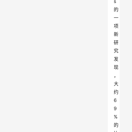
s 
的
一
项
新
研
究
发
现
，
大
约 
6
9
% 
的