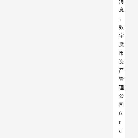
消
息
，
数
字
货
币
资
产
管
理
公
司 
G
r
a