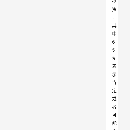
投
资
，
其
中 
6
5
% 
表
示
肯
定
或
者
可
能