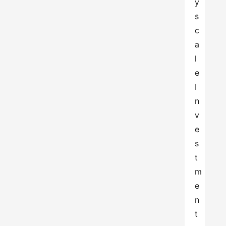
y
s
c
a
l
e 
I
n
v
e
s
t
m
e
n
t