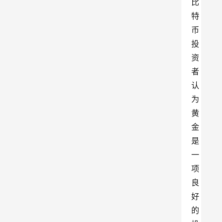
比
特
币
投
资
者
认
为
黄
金
是
一
项
良
好
的