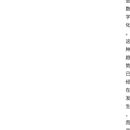
行
情
专
题
登录
注册
专
栏
问
答
导
航