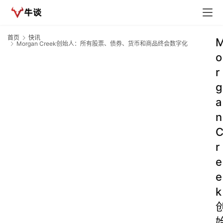
首页
快讯
Morgan Creek创始人：所有股票、债券、货币和商品终会数字化
o
r
g
a
n
r
e
e
k