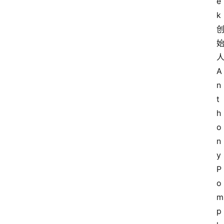
e
k
A
n
t
h
o
n
y 
P
o
m
p