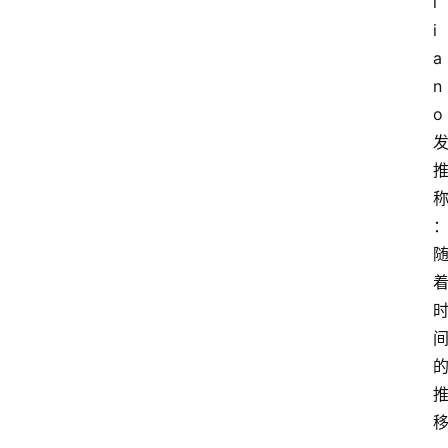
l
i
a
n
o