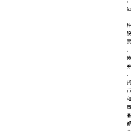
首
页
快
讯