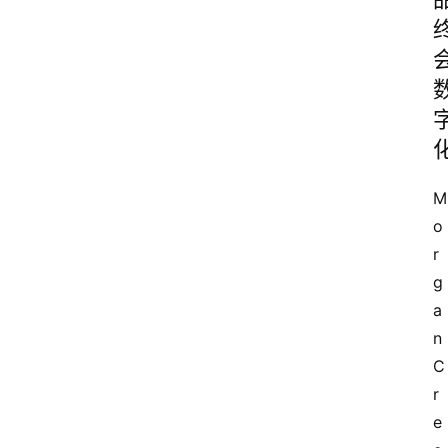
M
o
r
g
a
n 
C
r
e