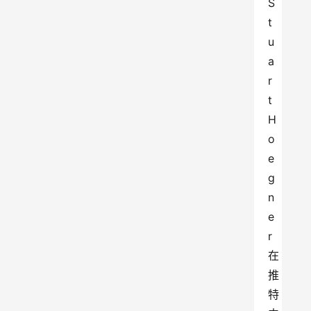
S
t
u
a
r
t 
H
o
e
g
n
e
r
在
推
特