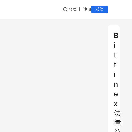
登录
注册
投稿
B
i
t
f
i
n
e
x
法
律