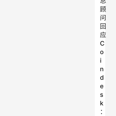
总
顾
问
回
应
C
o
i
n
d
e
s
k
：