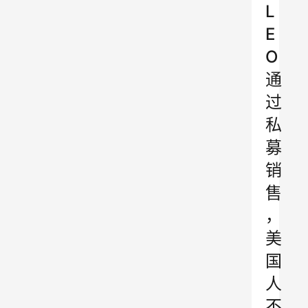
L
E
O
通
过
私
募
销
售
，
美
国
人
不