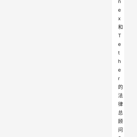
n
e
x
和
T
e
t
h
e
r
的
法
律
总
顾
问