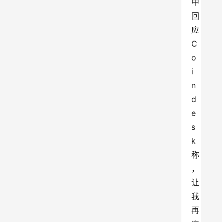
中
回
应
C
o
i
n
d
e
s
k
称
，
让
我
再