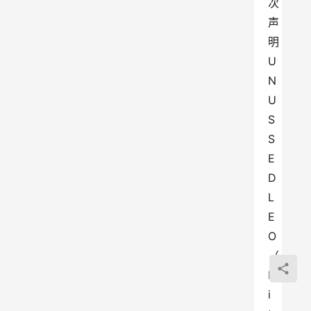
次
声
明
U
N
U
S 
S
E
D 
L
E
O
（
B
i