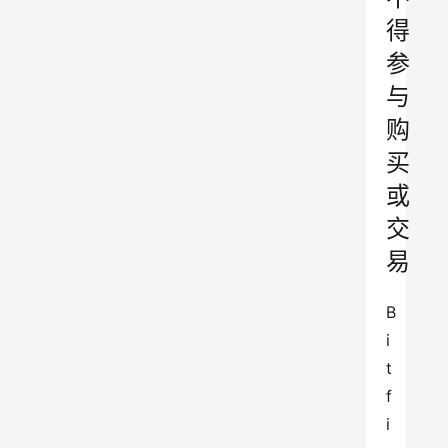
得
参
与
购
买
或
交
易
B
i
t
f
i