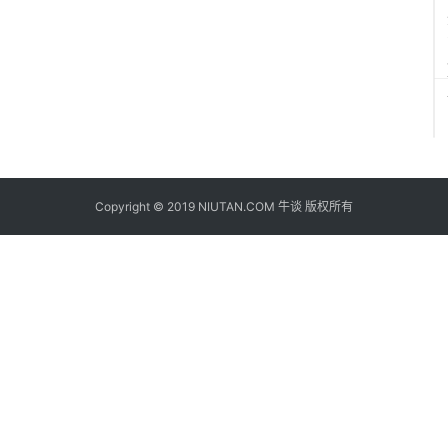
Copyright © 2019 NIUTAN.COM 牛谈 版权所有