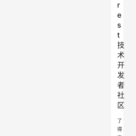
r
e
s
t
技
术
开
发
者
社
区
了
得