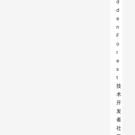
d
d
e
n 
F
o
r
e
s
t
技
术
开
发
者
社