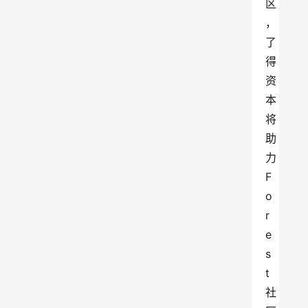
区
，
了
得
资
本
将
助
力
F
o
r
e
s
t
社