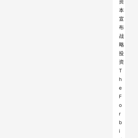
资
本
宣
布
战
略
投
资
T
h
e 
F
o
r
b
i