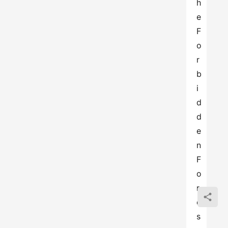
h
e 
F
o
r
b
i
d
d
e
n 
F
o
r
e
s