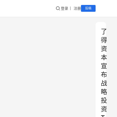
登录
注册
投稿
了
得
资
本
宣
布
战
略
投
资