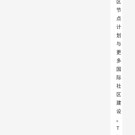
区
节
点
计
划
与
更
多
国
际
社
区
建
设
。 
T