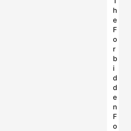
T
h
e
F
o
r
b
i
d
d
e
n
F
o