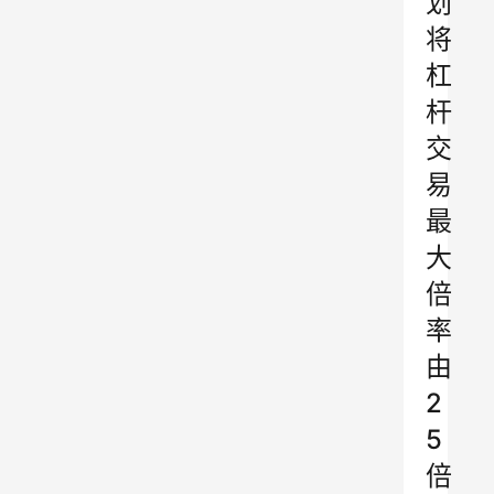
划
将
杠
杆
交
易
最
大
倍
率
由
2
5
倍