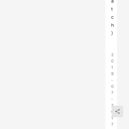
a
t
c
h
）
2
0
1
9
-
0
7
-
2
6
1
7