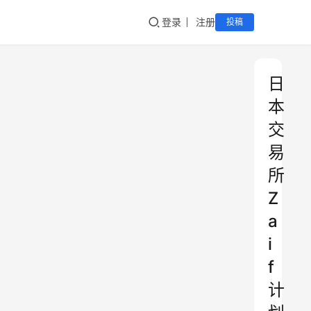
登录
注册
投稿
日
本
交
易
所
Z
a
i
f
计