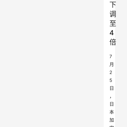
下
调
至
4
倍
7
月
2
5
日
，
日
本
加