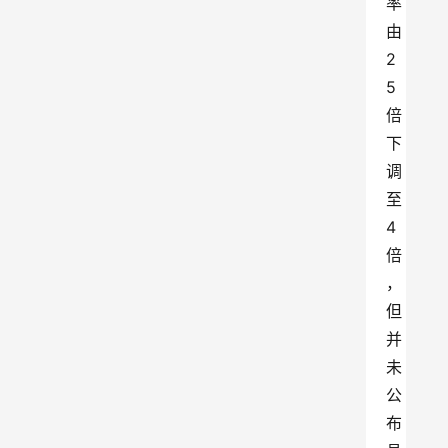
率
由
2
5
倍
下
调
至
4
倍
，
但
并
未
公
布