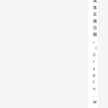
具
体
实
施
日
期
。
（
C
r
y
p
t
o
.
W