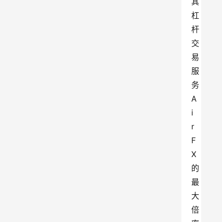
其
杠
杆
交
易
服
务
A
i
r
F
X
的
最
大
倍