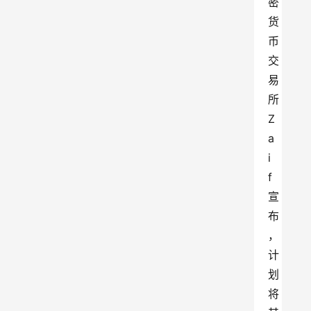
密
货
币
交
易
所
Z
a
i
f
宣
布
，
计
划
将