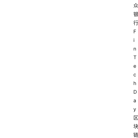
F
i
n
T
e
c
h
D
a
y