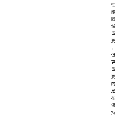
首
页
快
讯
行
情
专
题
登录
注册
专