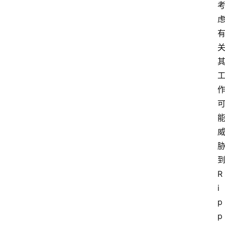
首
页
R
i
快
讯
p
p