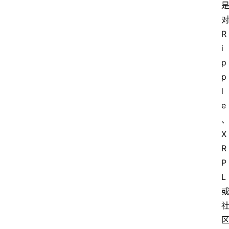
R
i
p
p
l
e
X
R
P
L