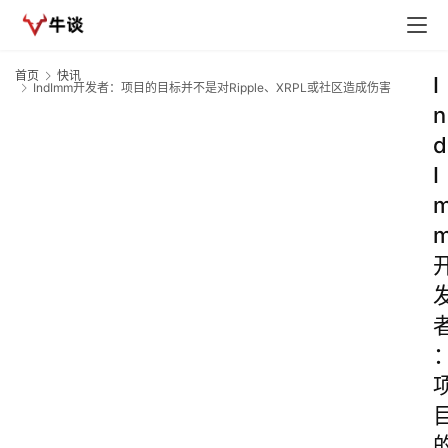
首页
快讯
I
IndImm开发者：项目的目标并不是对Ripple、XRPL或社区造成伤害
n
d
I