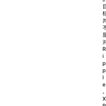
R
i
p
p
l
e
X
R