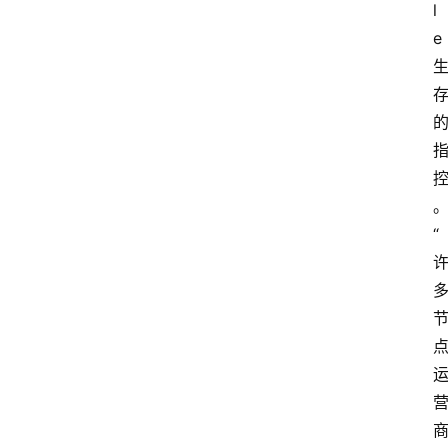
行
l
情
e
专
题
登录
注册
专
栏
“
问
答
导
航