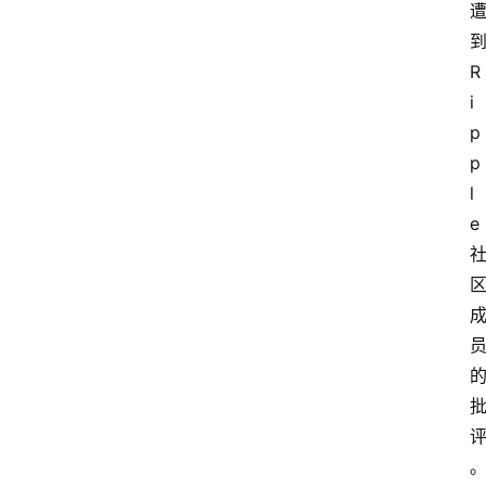
R
i
p
p
l
e
。