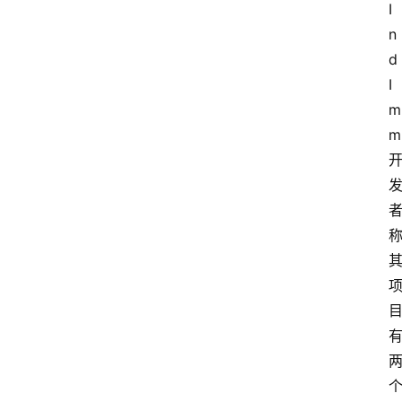
I
n
d
I
m
m