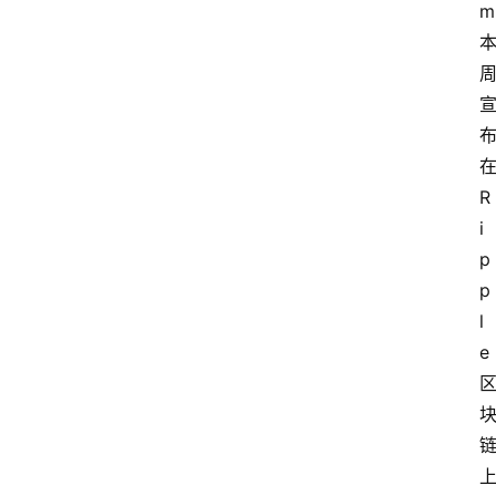
m
R
i
p
p
l
e