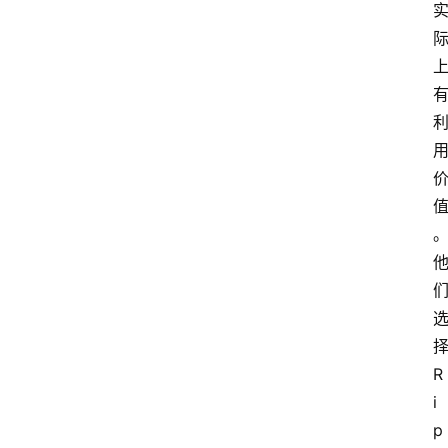
R
i
p