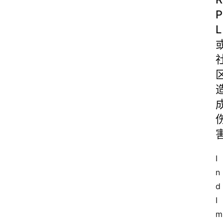
P
L
I
n
d
I
m