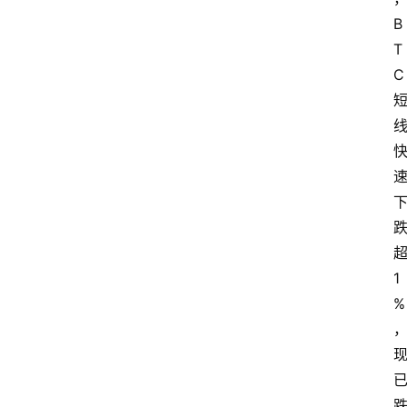
B
T
C
1
%