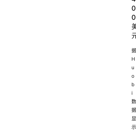
0
0
H
u
o
b
i