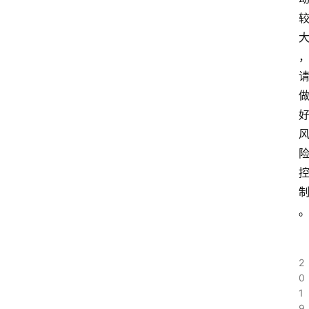
首
页
快
讯
行
情
专
题
登录
注册
专
栏
2
0
问
1
答
9