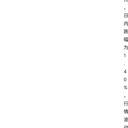
1
.
4
0
%