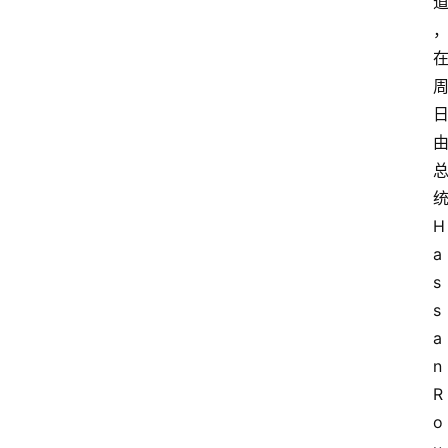
H
a
s
s
a
n 
R
o