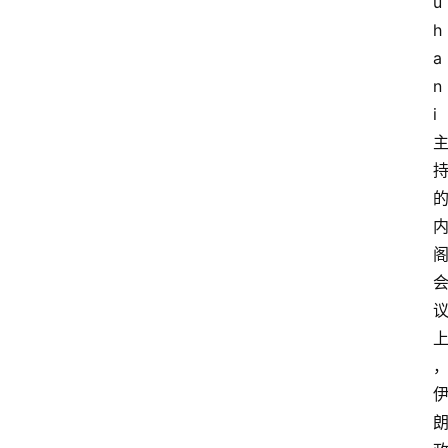
u
h
a
n
i