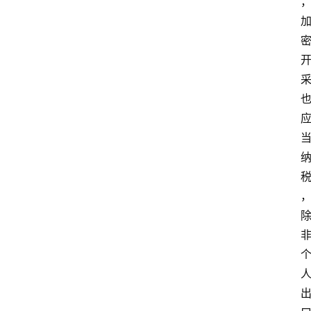
专
题
登录
注册
专
栏
问
答
导
航