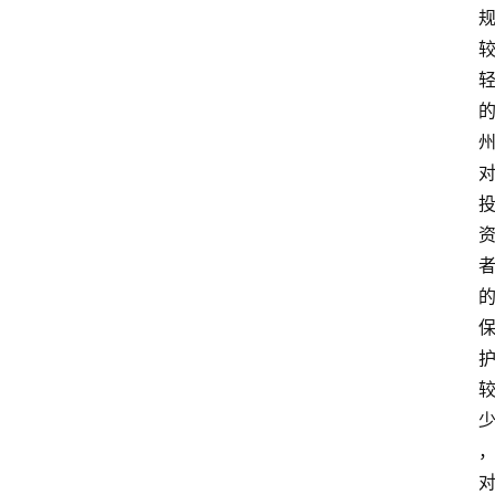
首
页
快
讯
行
情
专
题
登录
注册
专
栏
问
答