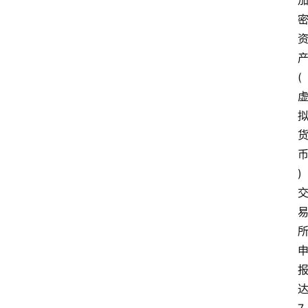
栏
问
答
(
导
航
)