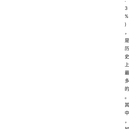
.
3
%
)
首
页
快
讯
行
情
专
题
登录
注册
专