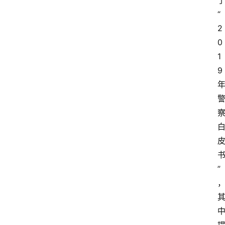
“
2
0
1
9
”