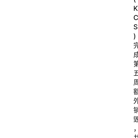
K
S
)