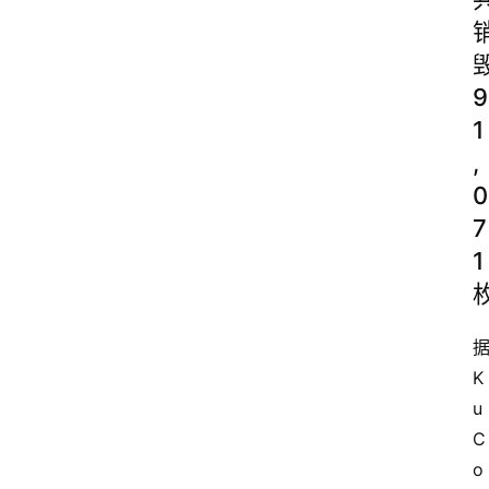
9
1
,
0
7
1
K
u
C
o