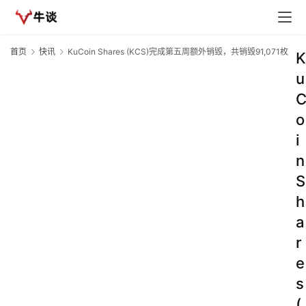
首页
快讯
KuCoin Shares (KCS)完成第五周额外销毁，共销毁91,071枚
K
u
o
i
n
S
h
a
r
e
s
(