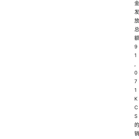
快
讯
行
情
9
1
专
题
,
0
登录
注册
专
7
栏
1 
K
问
C
答
S
导
航