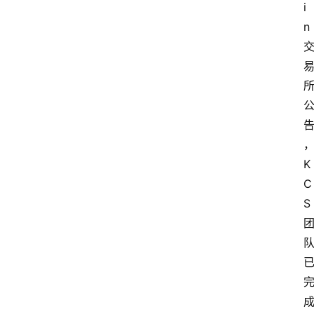
i
n
K
C
S