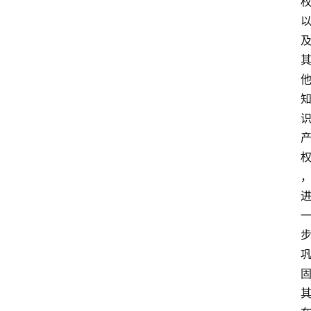
行
情
专
题
登录
注册
专
栏
问
答
导
航