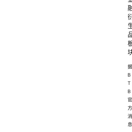
B
T
B