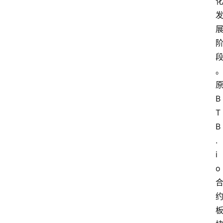
B
T
B
.
i
o