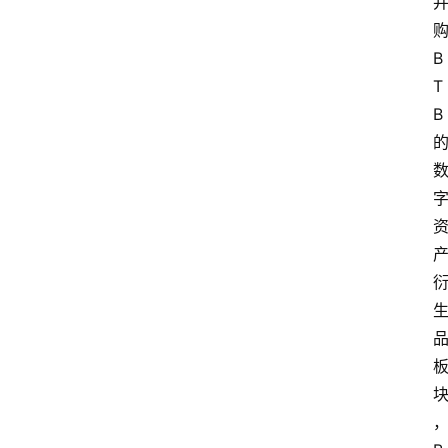
B
T
B