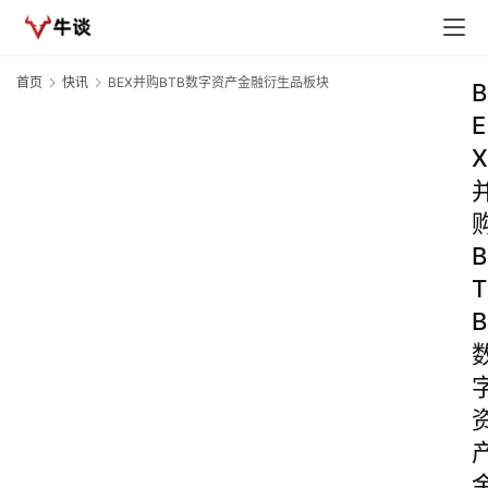
首页
快讯
BEX并购BTB数字资产金融衍生品板块
B
E
X
B
T
B