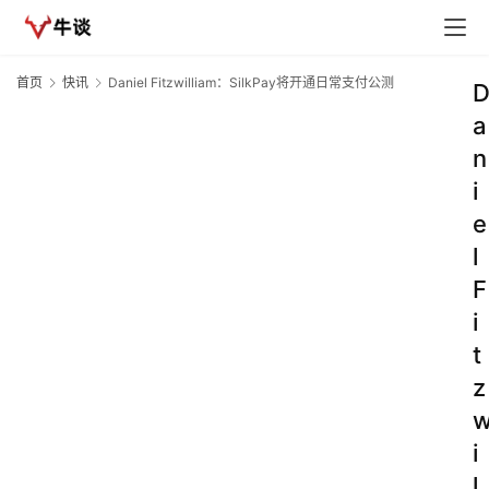
首页
快讯
Daniel Fitzwilliam：SilkPay将开通日常支付公测
a
n
i
e
l
F
i
t
z
i
l