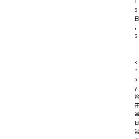
1
5
S
i
l
k
P
a
y
首
页
快
讯