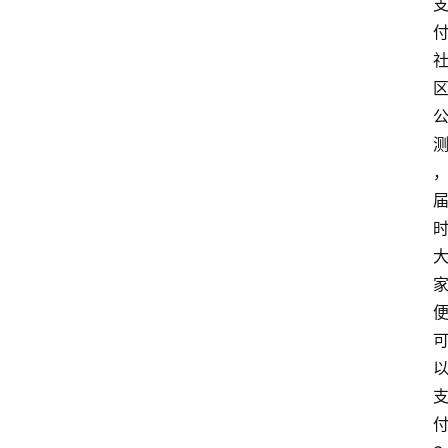
行
情
专
题
登录
注册
专
栏
问
答
导
航