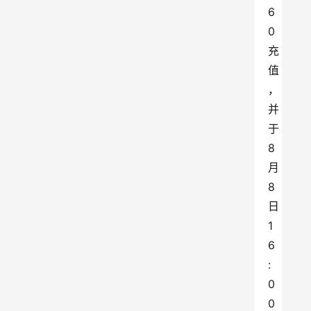
6
0
充
值
，
并
于
8
月
8
日
1
6
:
0
0