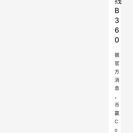
线
B
3
6
0
据
官
方
消
息
，
币
赢
C
o