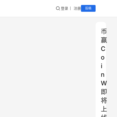
登录
注册
投稿
币
赢
C
o
i
n
W
即
将
上