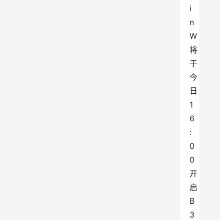
i
n
W
将
于
今
日
1
6
:
0
0
开
启
B
3