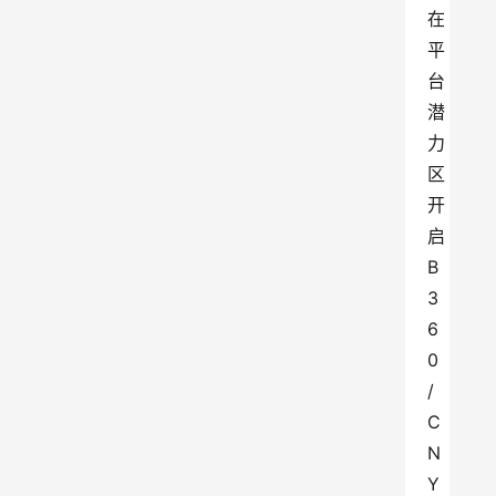
在
平
台
潜
力
区
开
启
B
3
6
0
/
C
N
Y