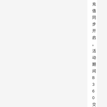
充
值
同
步
开
启
。
活
动
期
间
B
3
6
0
交