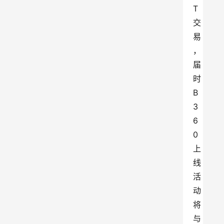
T
交
易
，
届
时
B
3
6
0
上
线
活
动
将
与