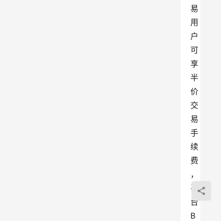
易
用
户
可
享
半
价
交
易
手
续
费
，
平
台
B