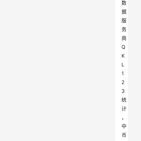
数
据
服
务
商 
Q
K
L
1
2
3 
统
计
，
中
币