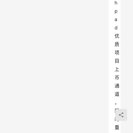
h
p
a
d 
优
质
项
目
上
币
通
道
，
同
时
重