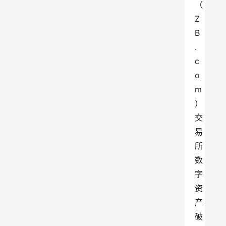
（ 
Z
B
.
c
o
m
）
交
易
所
数
字
资
产
破