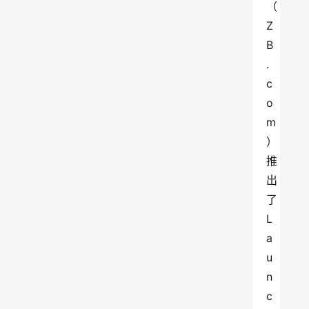
（ 
Z
B
.
c
o
m
）
推
出
了 
L
a
u
n
c