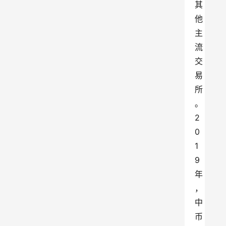
其
他
主
流
交
易
所
。
2
0
1
9 
年
，
中
币