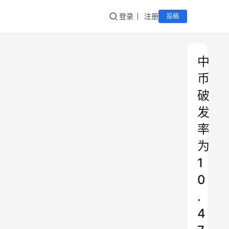
登录
注册
投稿
中
币
破
发
率
为
1
0
.
4