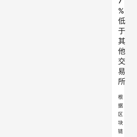
7
%
低
于
其
他
交
易
所
根
据
区
块
链