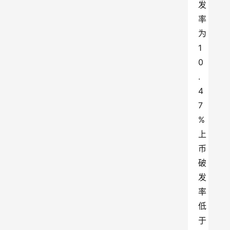
发
率
为
1
0
.
4
7
%
上
币
破
发
率
低
于