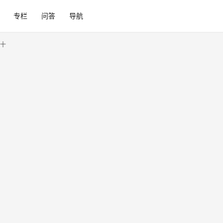
专栏
问答
导航
前十