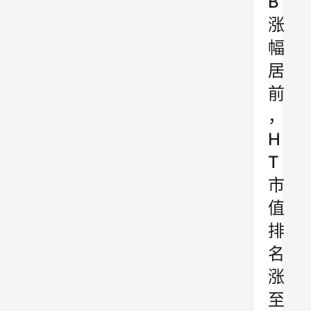
B
涨
幅
居
前
，
H
T
市
值
排
名
涨
至