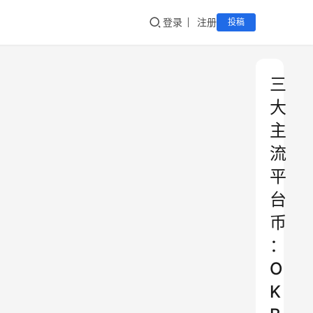
登录
注册
投稿
三
大
主
流
平
台
币
：
O
K