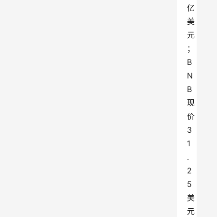
亿
美
元
；
B
N
B
现
价
3
1
.
2
5
美
元