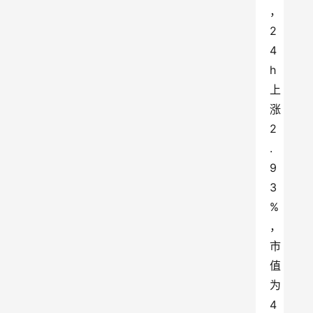
，
2
4
h
上
涨
2
.
9
3
%
，
市
值
为
4