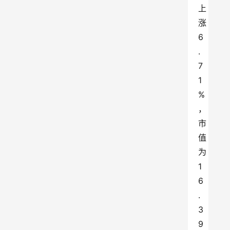
上
涨
6
.
7
1
%
，
市
值
为
1
6
.
3
9