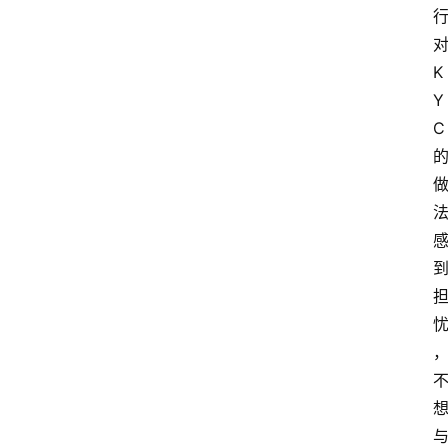
K
Y
C