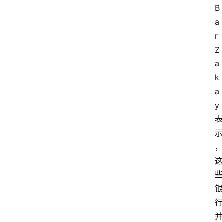
B
a
r 
Z
a
k
a
y