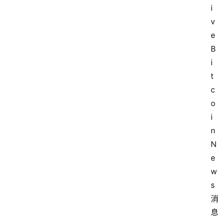
i
v
e
B
i
t
c
o
i
n
N
e
w
s