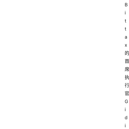
B
i
t
t
a
x
G
i
d
i 