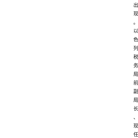
行
情
专
题
登录
注册
专
栏
问
答
导
航