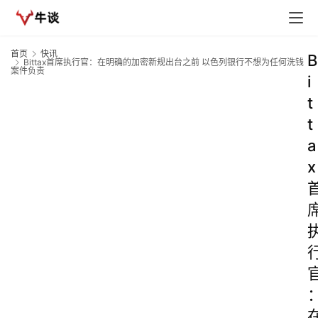
首页
快讯
B
Bittax首席执行官：在明确的加密新规出台之前 以色列银行不想为任何洗钱
案件负责
i
t
t
a
x