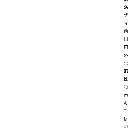
A
T
M