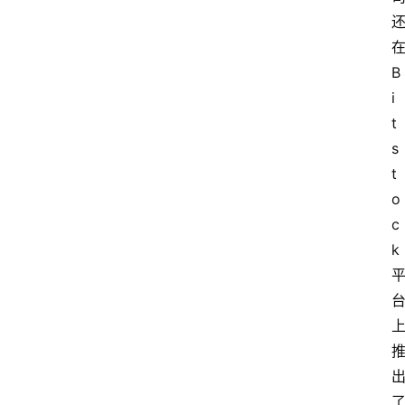
B
i
t
s
t
o
c
k