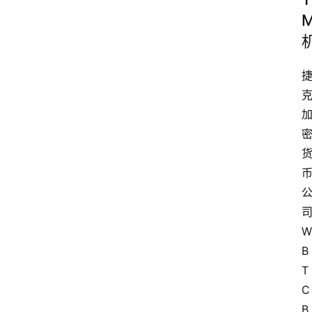
W
B
T
C
B