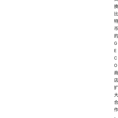
G
E
C
O