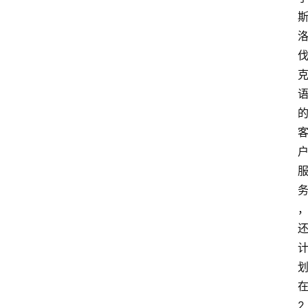
首
页
快
讯
行
情
2