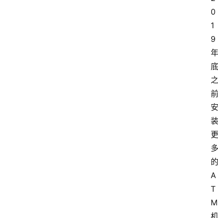
专
0
题
1
登录
注册
9
专
栏
问
答
导
航
A
T
M