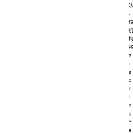
X
i
a
o
b
i
n
g 
Y
a