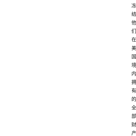
专
题
登录
注册
专
栏
问
答
导
航