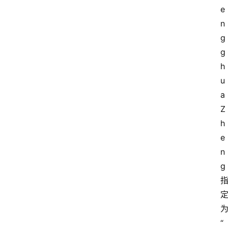
e
n
g
g
h
u
a 
Z
h
e
n
g
“