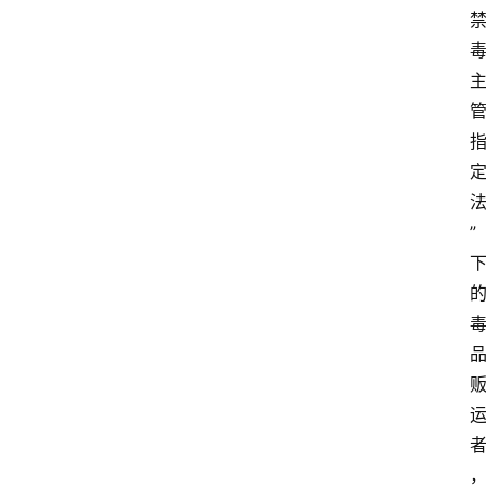
”
首
页
快
讯
行
情