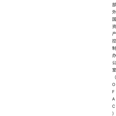
O
F
A
C