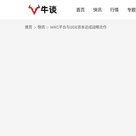
首页
快讯
行情
专题
首页
快讯
MXC平台与GDE资本达成战略合作