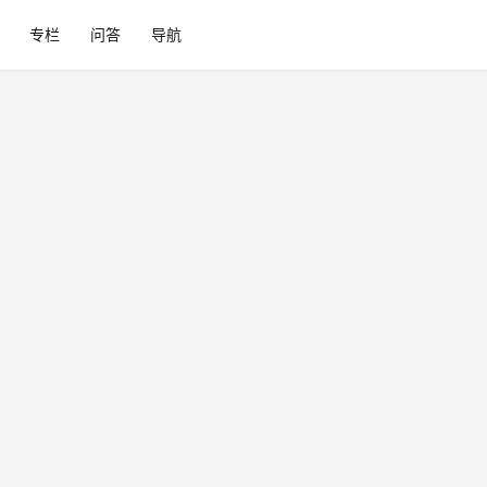
专栏
问答
导航