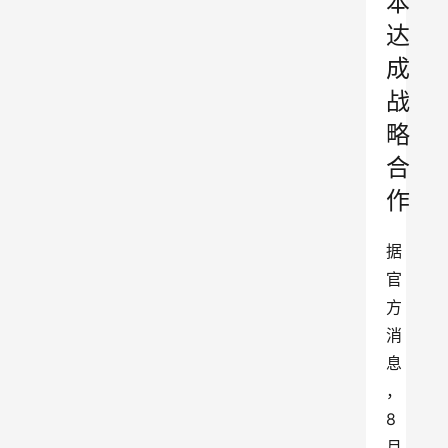
本
达
成
战
略
合
作
据
官
方
消
息
，
8
月