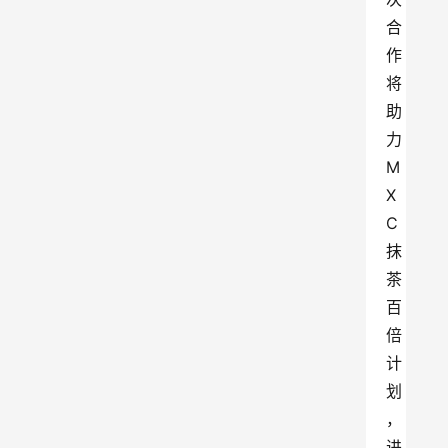
合
作
将
助
力
M
X
C
抹
茶
百
倍
计
划
，
进