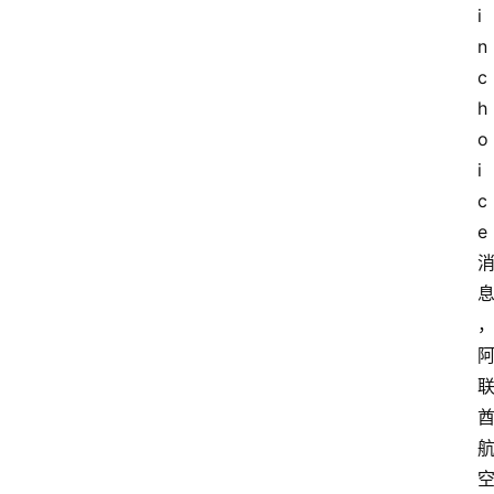
i
n
c
h
o
i
c
e