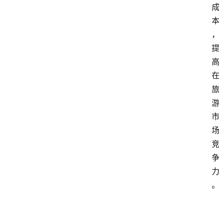
专
栏
问
答
导
航