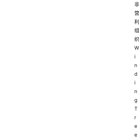
W
i
n
d
i
n
g 
T
r
e
e