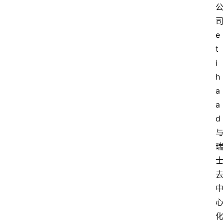
e
t
i
h
a
a
d