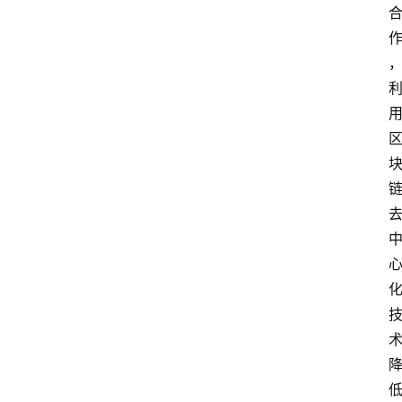
首
页
快
讯
行
情
专
题
登录
注册