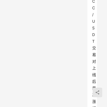
C
C
/
U
S
D
T
交
易
对
上
线
后
最
高
涨