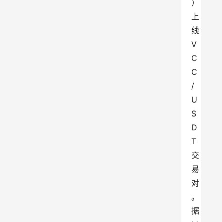
）
上
线
V
C
C
/
U
S
D
T
交
易
对
。
据