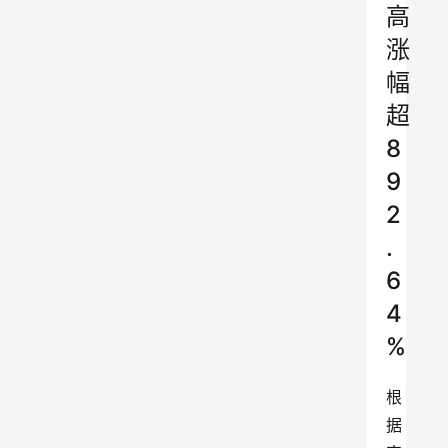
高
涨
幅
超
8
9
2
.
6
4
%
根
据