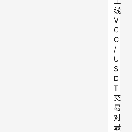
上
线
V
C
C
/
U
S
D
T
交
易
对
最