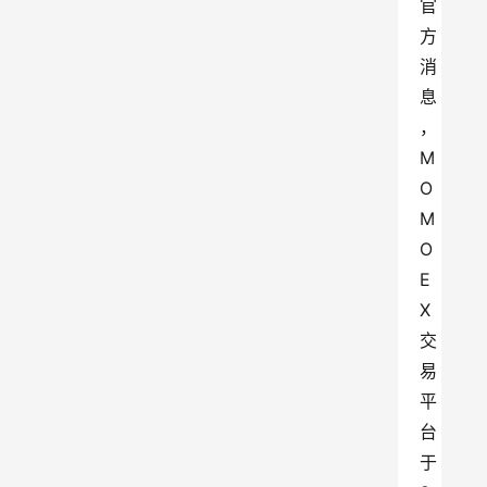
官
方
消
息
，
M
O
M
O
E
X
交
易
平
台
于