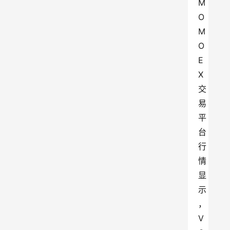
M
O
M
O
E
X
交
易
平
台
行
情
显
示
，
V